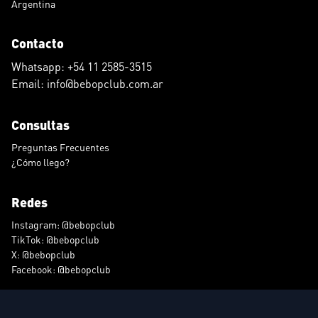
Argentina
Contacto
Whatsapp: +54 11 2585-3515
Email: info@bebopclub.com.ar
Consultas
Preguntas Frecuentes
¿Cómo llego?
Redes
Instagram: @bebopclub
TikTok: @bebopclub
X: @bebopclub
Facebook: @bebopclub
Derechos de autor © 2026 Bebop. Todos los derechos reservados.
Sitio web por
Nammu