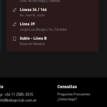
Cnel. Niceto Vega y Thames
Líneas 34 / 166
Av. Juan B. Justo
Línea 39
Jorge Luis Borges / Av. Córdoba
Subte - Línea B
Estación Malabia
to
Consultas
p: +54 11 2585-3515
Preguntas Frecuentes
¿Cómo llego?
info@bebopclub.com.ar