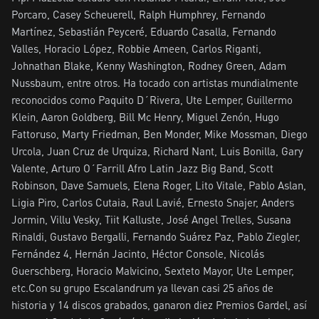
Porcaro, Casey Scheuerell, Ralph Humphrey, Fernando 
Martínez, Sebastián Peyceré, Eduardo Casalla, Fernando 
Valles, Horacio López, Robbie Ameen, Carlos Riganti, 
Johnathan Blake, Kenny Washington, Rodney Green, Adam 
Nussbaum, entre otros. Ha tocado con artistas mundialmente 
reconocidos como Paquito D´Rivera, Ute Lemper, Guillermo 
Klein, Aaron Goldberg, Bill Mc Henry, Miguel Zenón, Hugo 
Fattoruso, Marty Friedman, Ben Monder, Mike Mossman, Diego 
Urcola, Juan Cruz de Urquiza, Richard Nant, Luis Bonilla, Gary 
Valente, Arturo O´Farrill Afro Latin Jazz Big Band, Scott 
Robinson, Dave Samuels, Elena Roger, Lito Vitale, Pablo Aslan, 
Ligia Piro, Carlos Cutaia, Raul Lavié, Ernesto Snajer, Anders 
Jormin, Villu Vesky, Tiit Kalluste, José Angel Trelles, Susana 
Rinaldi, Gustavo Bergalli, Fernando Suárez Paz, Pablo Ziegler, 
Fernández 4, Hernán Jacinto, Héctor Console, Nicolás 
Guerschberg, Horacio Malvicino, Sexteto Mayor, Ute Lemper, 
etc.Con su grupo Escalandrum ya llevan casi 25 años de 
historia y 14 discos grabados, ganaron diez Premios Gardel, así 