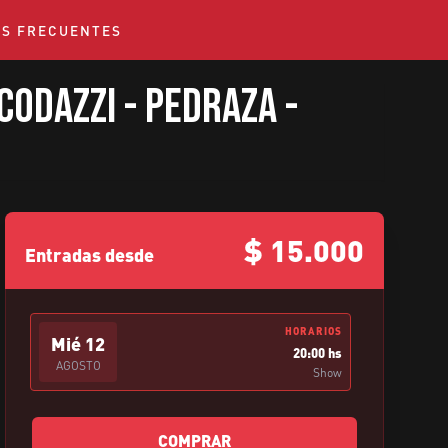
S FRECUENTES
Codazzi - Pedraza -
$
15.000
Entradas desde
HORARIOS
Mié
12
20:00 hs
AGOSTO
Show
COMPRAR